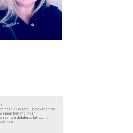
ill!
rhinder vill vi att du avbokar din tid
ar innan behandlingen.
n senare debiteras full avgift,
 sjukdom.