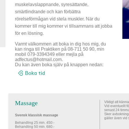
muskelavslappnande, syresättande,
smärtlindrande och kan förbättra
rörelseförmågan vid stela muskler. När du
kommer till mig kommer vi tillsammans att jobba
för en lösning.
Varmt välkommen att boka in dig hos mig, du
kan ringa till Praktiken på 08-711 50 90, min
mobil 079-3394349 eller mejla på
adfectus@hotmail.com.
Du kan även boka själv på knappen nedan:
Massage
Viktigt att känna t
Vid eventuellt fö
senast 24 timm
Sker avbokninge
Svensk klassisk massage
gäller även vid
Behandling 25 min. 450:-
Behandling 50 min. 680:-